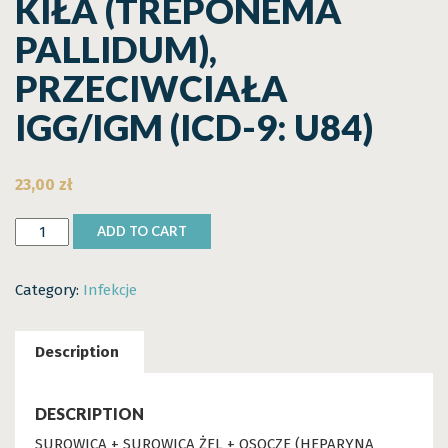
KIŁA (TREPONEMA
PALLIDUM),
PRZECIWCIAŁA
IGG/IGM (ICD-9: U84)
23,00
zł
Kiła
ADD TO CART
(Treponema
pallidum),
Category:
Infekcje
przeciwciała
IgG/IgM
(ICD-
Description
9:
U84)
quantity
DESCRIPTION
SUROWICA + SUROWICA ŻEL + OSOCZE (HEPARYNA