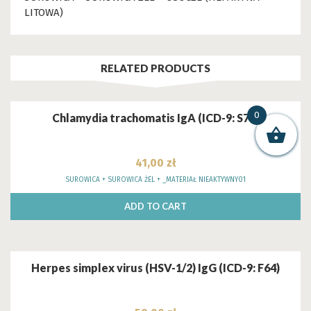
LITOWA)
RELATED PRODUCTS
0
Chlamydia trachomatis IgA (ICD-9: S71)
41,00
zł
SUROWICA + SUROWICA ŻEL + _MATERIAŁ NIEAKTYWNY01
ADD TO CART
Herpes simplex virus (HSV-1/2) IgG (ICD-9: F64)