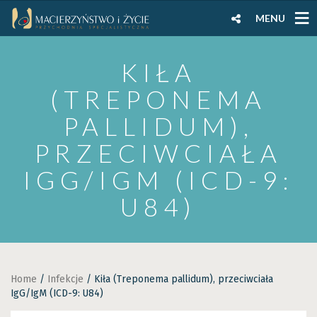
MENU
KIŁA
(TREPONEMA
PALLIDUM),
PRZECIWCIAŁA
IGG/IGM (ICD-9:
U84)
Home
/
Infekcje
/ Kiła (Treponema pallidum), przeciwciała
IgG/IgM (ICD-9: U84)